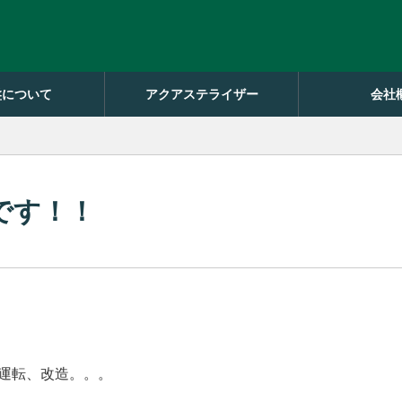
盤について
アクアステライザー
会社
です！！
運転、改造。。。