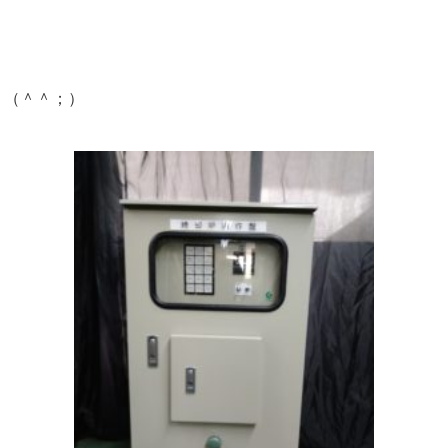
く（＾＾；）